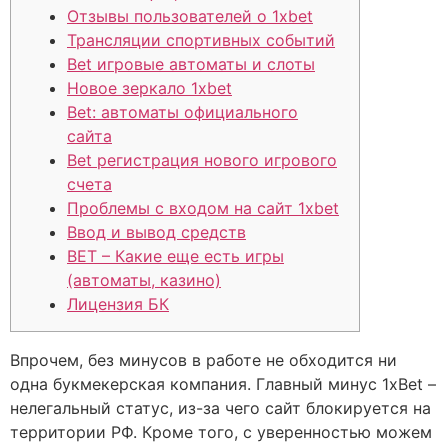
Отзывы пользователей о 1xbet
Трансляции спортивных событий
Bet игровые автоматы и слоты
Новое зеркало 1xbet
Bet: автоматы официального
сайта
Bet регистрация нового игрового
счета
Проблемы с входом на сайт 1xbet
Ввод и вывод средств
BET – Какие еще есть игры
(автоматы, казино)
Лицензия БК
Впрочем, без минусов в работе не обходится ни
одна букмекерская компания. Главный минус 1xBet –
нелегальный статус, из-за чего сайт блокируется на
территории РФ. Кроме того, с уверенностью можем