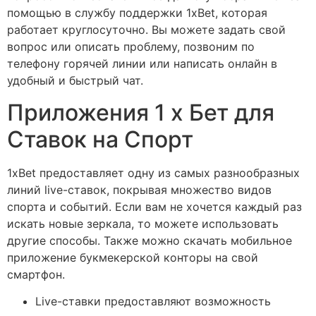
помощью в службу поддержки 1xBet, которая
работает круглосуточно. Вы можете задать свой
вопрос или описать проблему, позвоним по
телефону горячей линии или написать онлайн в
удобный и быстрый чат.
Приложения 1 х Бет для
Ставок на Спорт
1xBet предоставляет одну из самых разнообразных
линий live-ставок, покрывая множество видов
спорта и событий. Если вам не хочется каждый раз
искать новые зеркала, то можете использовать
другие способы. Также можно скачать мобильное
приложение букмекерской конторы на свой
смартфон.
Live-ставки предоставляют возможность