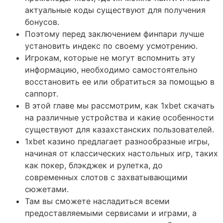
актуальные коды существуют для получения
бонусов.
Поэтому перед заключением финпари лучше
установить индекс по своему усмотрению.
Игрокам, которые не могут вспомнить эту
информацию, необходимо самостоятельно
восстановить ее или обратиться за помощью в
саппорт.
В этой главе мы рассмотрим, как 1xbet скачать
на различные устройства и какие особенности
существуют для казахстанских пользователей.
1xbet казино предлагает разнообразные игры,
начиная от классических настольных игр, таких
как покер, блэкджек и рулетка, до
современных слотов с захватывающими
сюжетами.
Там вы сможете насладиться всеми
предоставляемыми сервисами и играми, а