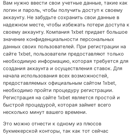
Вам нужно ввести свои учетные данные, такие как
логин и пароль, чтобы получить доступ к своему
аккаунту. Не забудьте сохранить свои данные в
надежном месте, чтобы избежать потери доступа к
своему аккаунту. Компания 1xbet придает большое
значение конфиденциальности персональных
данных своих пользователей. При регистрации на
сайте 1xbet, пользователи предоставляют только
необходимую информацию, которая требуется для
создания аккаунта и осуществления ставок. Для
начала использования всех возможностей,
предоставляемых официальным сайтом 1xbet,
необходимо пройти процедуру регистрации.
Регистрация на сайте 1xbet является простой и
быстрой процедурой, которая займет всего
несколько минут вашего времени.
Это можно отнести к одному из плюсов
букмекерской конторы, так как тот сейчас