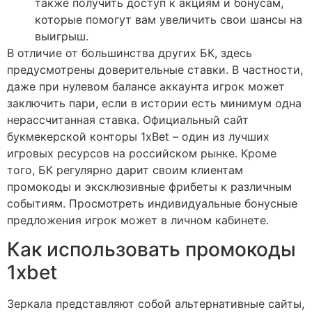
также получить доступ к акциям и бонусам,
которые помогут вам увеличить свои шансы на
выигрыш.
В отличие от большинства других БК, здесь
предусмотрены доверительные ставки. В частности,
даже при нулевом балансе аккаунта игрок может
заключить пари, если в истории есть минимум одна
нерассчитанная ставка. Официальный сайт
букмекерской конторы 1xBet – один из лучших
игровых ресурсов на российском рынке. Кроме
того, БК регулярно дарит своим клиентам
промокоды и эксклюзивные фрибеты к различным
событиям. Просмотреть индивидуальные бонусные
предложения игрок может в личном кабинете.
Как использовать промокоды
1xbet
Зеркала представляют собой альтернативные сайты,