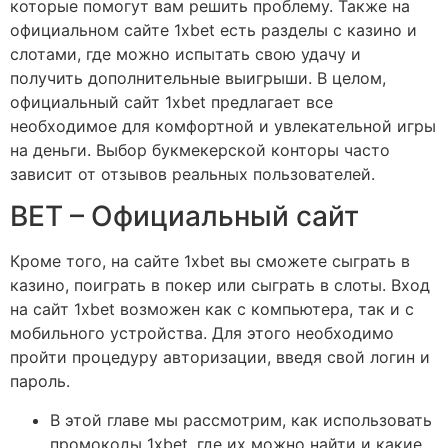
которые помогут вам решить проблему. Также на
официальном сайте 1xbet есть разделы с казино и
слотами, где можно испытать свою удачу и
получить дополнительные выигрыши. В целом,
официальный сайт 1xbet предлагает все
необходимое для комфортной и увлекательной игры
на деньги. Выбор букмекерской конторы часто
зависит от отзывов реальных пользователей.
BET – Официальный сайт
Кроме того, на сайте 1xbet вы сможете сыграть в
казино, поиграть в покер или сыграть в слоты. Вход
на сайт 1xbet возможен как с компьютера, так и с
мобильного устройства. Для этого необходимо
пройти процедуру авторизации, введя свой логин и
пароль.
В этой главе мы рассмотрим, как использовать
промокоды 1xbet, где их можно найти и какие