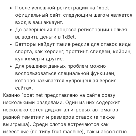
После успешной регистрации на 1xbet
официальный сайт, следующим шагом является
вход в ваш аккаунт.
До завершения процесса регистрации нельзя
выводить деньги в 1xBet.
Бетторы найдут такие редкие для ставок виды
спорта, как херлинг, троттинг, спидвей, кейрин,
кун кхмер и другие.
Для решения данных проблем можно
воспользоваться специальной функцией,
которая называется «упрощенная версия
сайта».
Казино 1xbet net представлено на сайте сразу
несколькими разделами. Один из них содержит
несколько сотен диджитал игровых автоматов
разной тематики и размеров ставок (а также
выигрыша). Среди слотов встречаются как
известные (по типу fruit machine), так и абсолютно