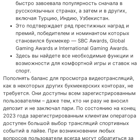
быстро завоевала популярность сначала в
русскоязычных странах, а затем и в других,
включая Турцию, Индию, Узбекистан.
Это подтверждает ряд престижных наград и
премий, победителем и номинантом которых
становился букмекер — SBC Awards, Global
Gaming Awards и International Gaming Awards.
Здесь вы найдете все необходимые функции и
возможности для комфортной игры и ставок на
спорт.
Пополнять баланс для просмотра видеотрансляций,
как в некоторых других букмекерских конторах, не
требуется. Они доступны всем зарегистрированным
пользователям – даже тем, кто ни разу не вносил
депозит и не заключал пари. По состоянию на конец
2023 года зарегистрированным клиентам оператора
доступен большой выбор трансляций спортивных
событий в лайве. При возникновении любых
вопросов пользователи всегда могут обратиться за