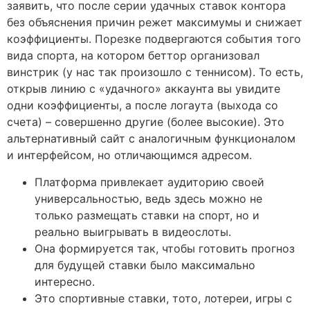
заявить, что после серии удачных ставок контора
без объяснения причин режет максимумы и снижает
коэффициенты. Порезке подвергаются события того
вида спорта, на котором беттор организовал
винстрик (у нас так произошло с теннисом). То есть,
открыв линию с «удачного» аккаунта вы увидите
одни коэффициенты, а после логаута (выхода со
счета) – совершенно другие (более высокие). Это
альтернативный сайт с аналогичным функционалом
и интерфейсом, но отличающимся адресом.
Платформа привлекает аудиторию своей
универсальностью, ведь здесь можно не
только размещать ставки на спорт, но и
реально выигрывать в видеослоты.
Она формируется так, чтобы готовить прогноз
для будущей ставки было максимально
интересно.
Это спортивные ставки, тото, лотереи, игры с