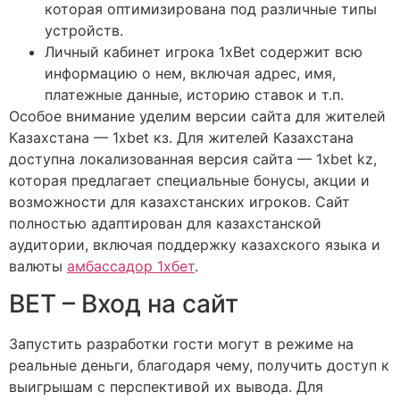
которая оптимизирована под различные типы
устройств.
Личный кабинет игрока 1xBet содержит всю
информацию о нем, включая адрес, имя,
платежные данные, историю ставок и т.п.
Особое внимание уделим версии сайта для жителей
Казахстана — 1xbet кз. Для жителей Казахстана
доступна локализованная версия сайта — 1xbet kz,
которая предлагает специальные бонусы, акции и
возможности для казахстанских игроков. Сайт
полностью адаптирован для казахстанской
аудитории, включая поддержку казахского языка и
валюты
амбассадор 1хбет
.
BET – Вход на сайт
Запустить разработки гости могут в режиме на
реальные деньги, благодаря чему, получить доступ к
выигрышам с перспективой их вывода. Для