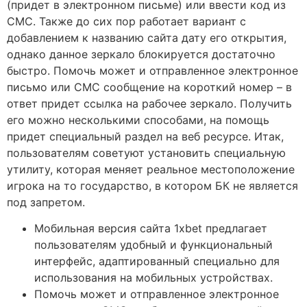
(придет в электронном письме) или ввести код из
СМС. Также до сих пор работает вариант с
добавлением к названию сайта дату его открытия,
однако данное зеркало блокируется достаточно
быстро. Помочь может и отправленное электронное
письмо или СМС сообщение на короткий номер – в
ответ придет ссылка на рабочее зеркало. Получить
его можно несколькими способами, на помощь
придет специальный раздел на веб ресурсе. Итак,
пользователям советуют установить специальную
утилиту, которая меняет реальное местоположение
игрока на то государство, в котором БК не является
под запретом.
Мобильная версия сайта 1xbet предлагает
пользователям удобный и функциональный
интерфейс, адаптированный специально для
использования на мобильных устройствах.
Помочь может и отправленное электронное