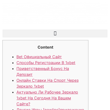
Content
Bet Официальный Сайт
Способы Регистрации В 1xbet
Приветственный Бонус На
Депозит
Онлайн Ставки На Спорт Через
Зеркало 1xbet
Актуально Ли Рабочее Зеркало
1xbet На Сегодня На Вашем
Сайте?
Другие Игры [newline]приложение