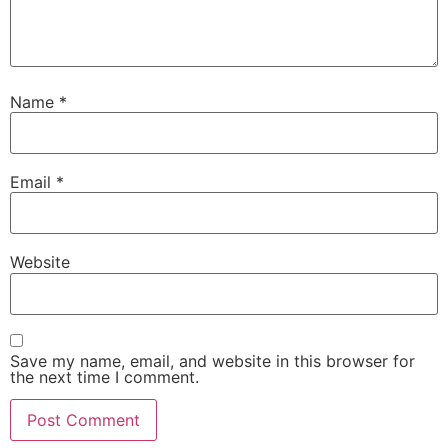
Name
*
Email
*
Website
Save my name, email, and website in this browser for
the next time I comment.