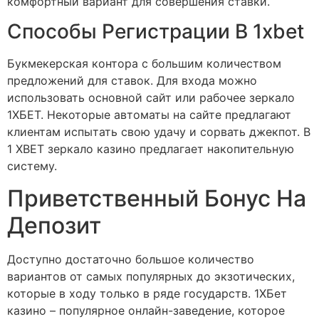
комфортный вариант для совершения ставки.
Способы Регистрации В 1xbet
Букмекерская контора с большим количеством
предложений для ставок. Для входа можно
использовать основной сайт или рабочее зеркало
1ХБЕТ. Некоторые автоматы на сайте предлагают
клиентам испытать свою удачу и сорвать джекпот. В
1 XBET зеркало казино предлагает накопительную
систему.
Приветственный Бонус На
Депозит
Доступно достаточно большое количество
вариантов от самых популярных до экзотических,
которые в ходу только в ряде государств. 1ХБет
казино – популярное онлайн-заведение, которое