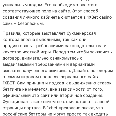
уникальным кодом. Его необходимо ввести в
соответствующее поле на сайте. Этот способ
создания личного кабинета считается в 1XBet casino
самым безопасным.
Правила, которые выставляет букмекерская
контора вполне выполнимы, так как они
продиктованы требованиями законодательства и
качестве честной игры. Перед тем чтобы заключить
договор, внимательно ознакомьтесь с
выдвигаемыми требованиями и вариантами
выплаты полученного выигрыша. Давайте поговорим
о самом игровом процессе зеркального сайта
1XBET. Сам принцип и подход к выдвижению ставок
беттинга не меняется, вне зависимости от того,
официальный это сайт или вторичное создание.
Функционал также ничем не отличается от главной
страницы портала. В 1xbet прекрасно знают, что
российские бетторы не могут просто так входить