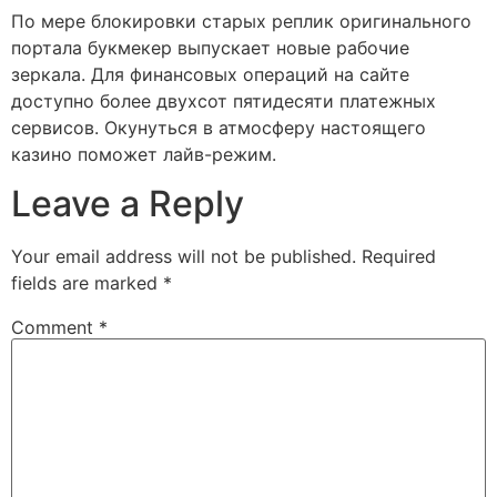
По мере блокировки старых реплик оригинального
портала букмекер выпускает новые рабочие
зеркала. Для финансовых операций на сайте
доступно более двухсот пятидесяти платежных
сервисов. Окунуться в атмосферу настоящего
казино поможет лайв-режим.
Leave a Reply
Your email address will not be published.
Required
fields are marked
*
Comment
*