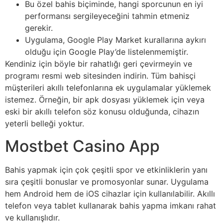
Bu özel bahis biçiminde, hangi sporcunun en iyi
performansı sergileyeceğini tahmin etmeniz
gerekir.
Uygulama, Google Play Market kurallarına aykırı
olduğu için Google Play’de listelenmemiştir.
Kendiniz için böyle bir rahatlığı geri çevirmeyin ve
programı resmi web sitesinden indirin. Tüm bahisçi
müşterileri akıllı telefonlarına ek uygulamalar yüklemek
istemez. Örneğin, bir apk dosyası yüklemek için veya
eski bir akıllı telefon söz konusu olduğunda, cihazın
yeterli belleği yoktur.
Mostbet Casino App
Bahis yapmak için çok çeşitli spor ve etkinliklerin yanı
sıra çeşitli bonuslar ve promosyonlar sunar. Uygulama
hem Android hem de iOS cihazlar için kullanılabilir. Akıllı
telefon veya tablet kullanarak bahis yapma imkanı rahat
ve kullanışlıdır.