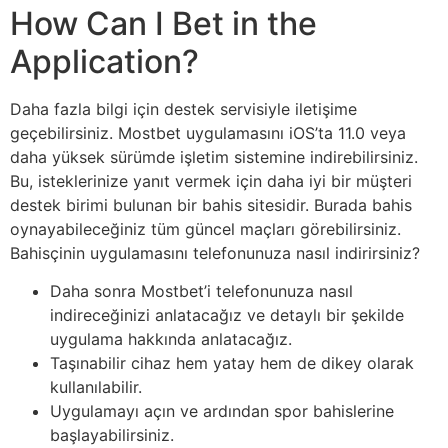
How Can I Bet in the
Application?
Daha fazla bilgi için destek servisiyle iletişime
geçebilirsiniz. Mostbet uygulamasını iOS’ta 11.0 veya
daha yüksek sürümde işletim sistemine indirebilirsiniz.
Bu, isteklerinize yanıt vermek için daha iyi bir müşteri
destek birimi bulunan bir bahis sitesidir. Burada bahis
oynayabileceğiniz tüm güncel maçları görebilirsiniz.
Bahisçinin uygulamasını telefonunuza nasıl indirirsiniz?
Daha sonra Mostbet’i telefonunuza nasıl
indireceğinizi anlatacağız ve detaylı bir şekilde
uygulama hakkında anlatacağız.
Taşınabilir cihaz hem yatay hem de dikey olarak
kullanılabilir.
Uygulamayı açın ve ardından spor bahislerine
başlayabilirsiniz.