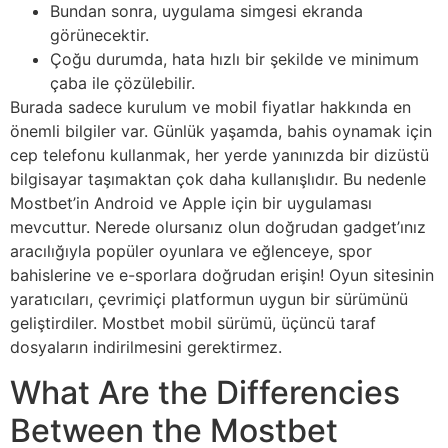
Bundan sonra, uygulama simgesi ekranda
görünecektir.
Çoğu durumda, hata hızlı bir şekilde ve minimum
çaba ile çözülebilir.
Burada sadece kurulum ve mobil fiyatlar hakkında en
önemli bilgiler var. Günlük yaşamda, bahis oynamak için
cep telefonu kullanmak, her yerde yanınızda bir dizüstü
bilgisayar taşımaktan çok daha kullanışlıdır. Bu nedenle
Mostbet’in Android ve Apple için bir uygulaması
mevcuttur. Nerede olursanız olun doğrudan gadget’ınız
aracılığıyla popüler oyunlara ve eğlenceye, spor
bahislerine ve e-sporlara doğrudan erişin! Oyun sitesinin
yaratıcıları, çevrimiçi platformun uygun bir sürümünü
geliştirdiler. Mostbet mobil sürümü, üçüncü taraf
dosyaların indirilmesini gerektirmez.
What Are the Differencies
Between the Mostbet