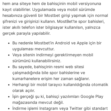
hem ana siteye hem de bahisçinin mobil versiyonuna
kayıt olabilirler. Uygulamada veya mobil sürümde
hesabınıza güvenli bir Mostbet girişi yapmak için normal
şifrenizi ve girişinizi kullanın. MostBet’te spor bahisleri,
ister akıllı telefon ister bilgisayar kullanılsın, yalnızca
gerçek parayla yapılabilir.
Bu nedenle Mostbet’in Android ve Apple için bir
uygulaması mevcuttur.
Veya sitenin indirmeyi gerektirmeyen mobil
sürümünü kullanabilirsiniz.
Bu sayede, bahisçinin resmi web sitesi
çalışmadığında bile spor bahislerine ve
kumarhanelere erişim her zaman sağlanır.
Herhangi bir mobil tarayıcı kullanıldığında otomatik
olarak açılır.
İşin gerçeği şu ki, bahisçi yazılımları Google Play
mağazasında mevcut değil.
İndirme işlemi Instagram veya Twitter gibi standart