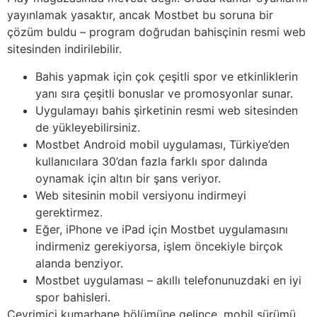
yayınlamak yasaktır, ancak Mostbet bu soruna bir
çözüm buldu – program doğrudan bahisçinin resmi web
sitesinden indirilebilir.
Bahis yapmak için çok çeşitli spor ve etkinliklerin
yanı sıra çeşitli bonuslar ve promosyonlar sunar.
Uygulamayı bahis şirketinin resmi web sitesinden
de yükleyebilirsiniz.
Mostbet Android mobil uygulaması, Türkiye’den
kullanıcılara 30’dan fazla farklı spor dalında
oynamak için altın bir şans veriyor.
Web sitesinin mobil versiyonu indirmeyi
gerektirmez.
Eğer, iPhone ve iPad için Mostbet uygulamasını
indirmeniz gerekiyorsa, işlem öncekiyle birçok
alanda benziyor.
Mostbet uygulaması – akıllı telefonunuzdaki en iyi
spor bahisleri.
Çevrimiçi kumarhane bölümüne gelince, mobil sürümü