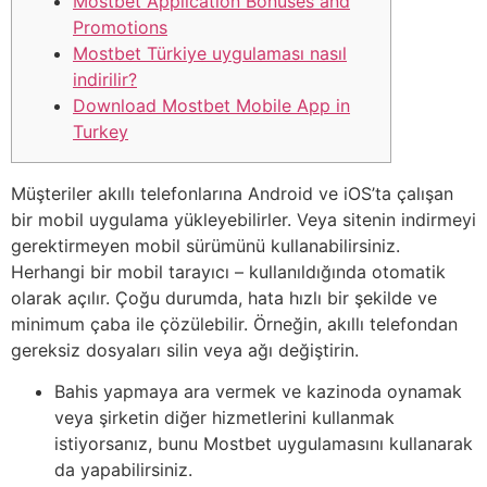
Mostbet Application Bonuses and
Promotions
Mostbet Türkiye uygulaması nasıl
indirilir?
Download Mostbet Mobile App in
Turkey
Müşteriler akıllı telefonlarına Android ve iOS’ta çalışan
bir mobil uygulama yükleyebilirler. Veya sitenin indirmeyi
gerektirmeyen mobil sürümünü kullanabilirsiniz.
Herhangi bir mobil tarayıcı – kullanıldığında otomatik
olarak açılır. Çoğu durumda, hata hızlı bir şekilde ve
minimum çaba ile çözülebilir. Örneğin, akıllı telefondan
gereksiz dosyaları silin veya ağı değiştirin.
Bahis yapmaya ara vermek ve kazinoda oynamak
veya şirketin diğer hizmetlerini kullanmak
istiyorsanız, bunu Mostbet uygulamasını kullanarak
da yapabilirsiniz.