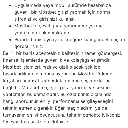
Uygulamada veya mobil sürümde hesabınıza
güvenli bir Mostbet girişi yapmak için normal
şifrenizi ve girişinizi kullanın.
Mostbet’te çeşitli para yatırma ve çekme
yöntemleri bulunmaktadır.
Burada bahis oynayabileceğiniz tüm güncel maçları
görebilirsiniz.
Belirli bir bahis acentesinin kalitesinin temel göstergesi,
finansal işlemlerde güvenlik ve kolaylığa erişimdir.
Mostbet işlemleri, hızlı ve gizli olacak şekilde
tasarlandıkları için buna uygundur. Mostbet ödeme
koşulları finansal sistemdeki ödeme seçeneklerine
bağlıdır. Mostbet’te çeşitli para yatırma ve çekme
yöntemleri bulunmaktadır. Bu özel bahis biçiminde,
hangi sporcunun en iyi performansı sergileyeceğini
tahmin etmeniz gerekir. Eğer maçın adamı ya da
turnuvanın en iyi oyuncusunu tahmin etmekte iyiyseniz,
öyleyse burası sizin mekânınız.