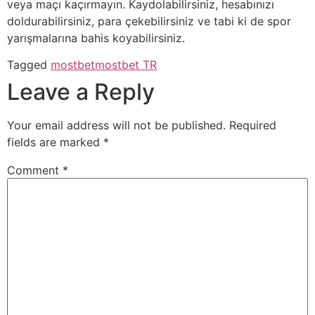
veya maçı kaçırmayın. Kaydolabilirsiniz, hesabınızı
doldurabilirsiniz, para çekebilirsiniz ve tabi ki de spor
yarışmalarına bahis koyabilirsiniz.
Tagged
mostbet
mostbet TR
Leave a Reply
Your email address will not be published.
Required
fields are marked
*
Comment
*