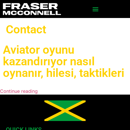
Contact
Aviator oyunu
kazandırıyor nasıl
oynanır, hilesi, taktikleri
Continue reading
QUICK LINKS