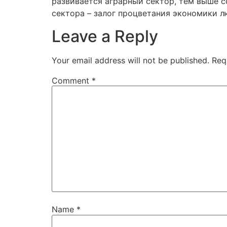
развивается аграрный сектор, тем выше с
сектора – залог процветания экономики л
Leave a Reply
Your email address will not be published.
Req
Comment
*
Name
*