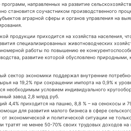
 программ, направленных на развитие сельскохозяйств
 оно становится соучастником производственного проц
бъектов аграрной сферы и органов управления на выя
ирования.
й продукции приходится на хозяйства населения, что
звития специализированных животноводческих хозяйс
аномерной работы по повышению ее конкурентоспособн
водства, развитие которой обусловлено природными,
рный сектор экономики поддержал внутренние потребно
рья на 19,2% при сокращении импорта на 0,9% к уровн
тся необходимым условием индивидуального кругообор
ный завод 2,8 млрд руб.
ий 4,4% приходится на пашню, 8,8 % – на сенокосы и 7
омощи для развития малого бизнеса в сфере сельского
 от экономической и политической ситуации не только 
и тратят не менее 50-70% своих трудовых доходов на 