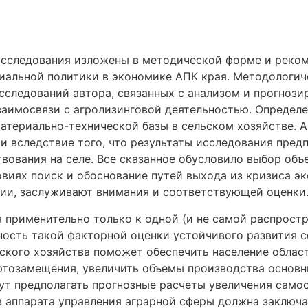
исследования изложены в методической форме и реко
альной политики в экономике АПК края. Методологич
сследований автора, связанных с анализом и прогноз
аимосвязи с агролизинговой деятельностью. Определе
материально-технической базы в сельском хозяйстве. 
и вследствие того, что результаты исследования пред
ования на селе. Все сказанное обусловило выбор объе
овиях поиск и обоснование путей выхода из кризиса э
нии, заслуживают внимания и соответствующей оценки
 применительно только к одной (и не самой распростр
ость такой факторной оценки устойчивого развития с
кого хозяйства поможет обеспечить население облас
тозамещения, увеличить объемы производства основн
ут предполагать прогнозные расчеты увеличения само
 аппарата управления аграрной сферы должна заключа