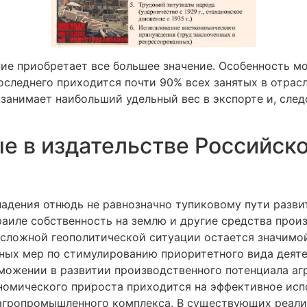
ие приобретает все большее значение. Особенность мо
оследнего приходится почти 90% всех занятых в отрас
занимает наибольший удельный вес в экспорте и, сле
е в издательстве Российск
дения отнюдь не равнозначно тупиковому пути развити
раиле собственность на землю и другие средства про
в сложной геополитической ситуации остается значимо
ных мер по стимулированию приоритетного вида деяте
ожении в развитии производственного потенциала агр
ономического прироста приходится на эффективное ис
 агропромышленного комплекса. В существующих реал