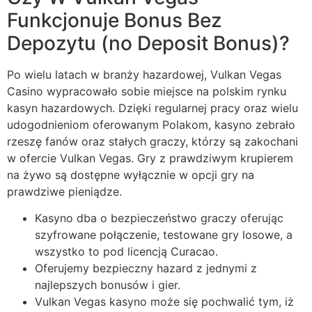
Funkcjonuje Bonus Bez
Depozytu (no Deposit Bonus)?
Po wielu latach w branży hazardowej, Vulkan Vegas
Casino wypracowało sobie miejsce na polskim rynku
kasyn hazardowych. Dzięki regularnej pracy oraz wielu
udogodnieniom oferowanym Polakom, kasyno zebrało
rzeszę fanów oraz stałych graczy, którzy są zakochani
w ofercie Vulkan Vegas. Gry z prawdziwym krupierem
na żywo są dostępne wyłącznie w opcji gry na
prawdziwe pieniądze.
Kasyno dba o bezpieczeństwo graczy oferując
szyfrowane połączenie, testowane gry losowe, a
wszystko to pod licencją Curacao.
Oferujemy bezpieczny hazard z jednymi z
najlepszych bonusów i gier.
Vulkan Vegas kasyno może się pochwalić tym, iż