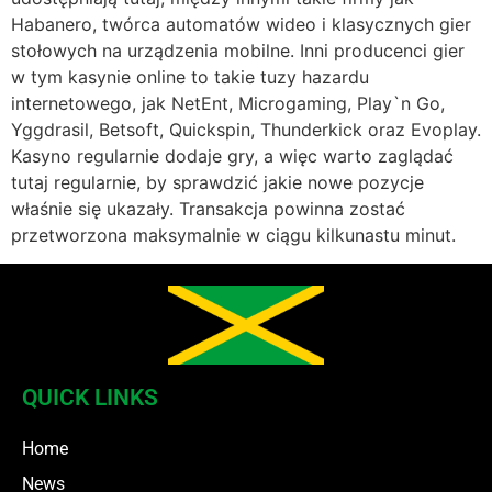
Habanero, twórca automatów wideo i klasycznych gier
stołowych na urządzenia mobilne. Inni producenci gier
w tym kasynie online to takie tuzy hazardu
internetowego, jak NetEnt, Microgaming, Play`n Go,
Yggdrasil, Betsoft, Quickspin, Thunderkick oraz Evoplay.
Kasyno regularnie dodaje gry, a więc warto zaglądać
tutaj regularnie, by sprawdzić jakie nowe pozycje
właśnie się ukazały. Transakcja powinna zostać
przetworzona maksymalnie w ciągu kilkunastu minut.
QUICK LINKS
Home
News