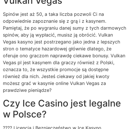
Vulkan Vegas
Spinów jest aż 50, a taka liczba pozwoli Ci na
odpowiednie zapoznanie się z grą i z kasynem.
Pamiętaj, że po wygraniu danej sumy z tych darmowych
spinów, aby ją wypłacić, musisz ją obrócić. Vulkan
Vegas kasyno jest postrzegano jako jedna z lepszych
stron o tematyce hazardowej głównie dlatego, że
oferuje ono graczom naprawdę ciekawe bonusy. Vulkan
Vegas pl jest kasynem dla graczy również z Polski,
oznacza to, że wszystkie promocje są dostępne
również dla nich. Jesteś ciekawy od jakiej kwoty
możesz grać w kasynie online Vulkan Vegas za
prawdziwe pieniądze?
Czy Ice Casino jest legalne
w Polsce?
???? Licencja i Bezpieczeństwo w Ice Kasyno