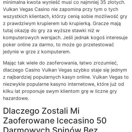
minimalna kwota wynieść musi co najmniej 35 złotych.
Vulkan Vegas Casino nie zapomina przy tym o tych
wszystkich klientach, którzy cenią sobie możliwość gry
z prawdziwym krupierem lub krupierką. Gracze mają
tutaj okazję do gry za wyższe stawki niż w
komputerowych wersjach. Jeśli jednak kogoś interesuje
poker online za darmo, to może go przetestować
jedynie w grze z komputerem.
Mając tak wiele do zaoferowania, łatwo zrozumieć,
dlaczego Casino Vulkan Vegas szybko staje się jednym
z najbardziej popularnych kasyn online. Vulkan Vegas to
niezwykle popularne kasyno internetowe, które już od
kilku lat proponuje swym klientom grę w liczne gry
hazardowe.
Dlaczego Zostali Mi
Zaoferowane Icecasino 50
Darmowych Spinów Bez