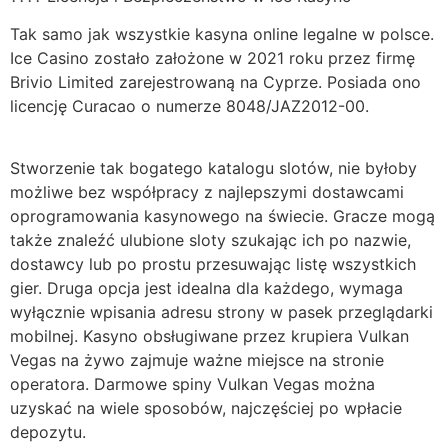
Tak samo jak wszystkie kasyna online legalne w polsce.
Ice Casino zostało założone w 2021 roku przez firmę
Brivio Limited zarejestrowaną na Cyprze. Posiada ono
licencję Curacao o numerze 8048/JAZ2012-00.
Stworzenie tak bogatego katalogu slotów, nie byłoby
możliwe bez współpracy z najlepszymi dostawcami
oprogramowania kasynowego na świecie. Gracze mogą
także znaleźć ulubione sloty szukając ich po nazwie,
dostawcy lub po prostu przesuwając listę wszystkich
gier. Druga opcja jest idealna dla każdego, wymaga
wyłącznie wpisania adresu strony w pasek przeglądarki
mobilnej. Kasyno obsługiwane przez krupiera Vulkan
Vegas na żywo zajmuje ważne miejsce na stronie
operatora. Darmowe spiny Vulkan Vegas można
uzyskać na wiele sposobów, najczęściej po wpłacie
depozytu.