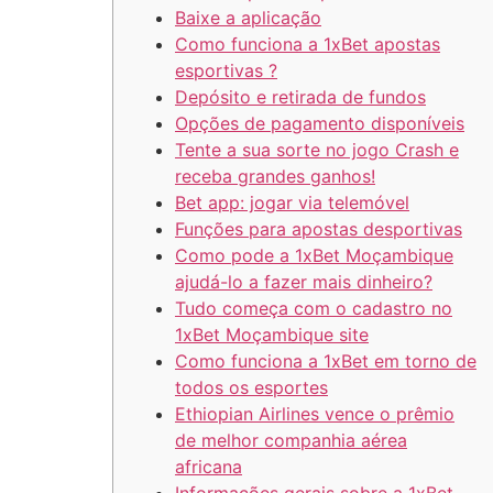
Baixe a aplicação
Сomo funciona a 1xBet apostas
esportivas ?
Depósito e retirada de fundos
Opções de pagamento disponíveis
Tente a sua sorte no jogo Crash e
receba grandes ganhos!
Bet app: jogar via telemóvel
Funções para apostas desportivas
Como pode a 1xBet Moçambique
ajudá-lo a fazer mais dinheiro?
Tudo começa com o cadastro no
1xBet Moçambique site
Como funciona a 1xBet em torno de
todos os esportes
Ethiopian Airlines vence o prêmio
de melhor companhia aérea
africana
Informações gerais sobre a 1xBet