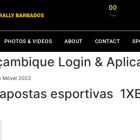
0
0
& RALLY BARBADOS
Days
PHOTOS & VIDEOS
ABOUT
CONTACT
SP
çambique Login & Aplic
vo Móvel 2023
apostas esportivas ️ 1