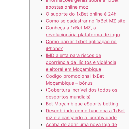
apostas online moz
O suporte do 1xBet online é 24h
Como se cadastrar no 1xBet MZ site
Conheça a 1xBet MZ, a
revolucionária plataforma de jogo
Como baixar 1xbet aplicação no
iPhone?
IMD alerta para riscos de
ocorrência de ilícitos e violência
eleitoral em Moçambique
Codigo promocional 1xBet
Moçambique – bônus
(Cobertura incrível dos todos os
desportos mundiais)
Bet Moçambique eSports betting
Descobrindo como funciona a 1xBet
mz e alcançando a lucratividade
Acaba de abrir uma nova loja de