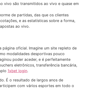
o vivo são transmitidos ao vivo e quase em
orme de partidas, das que os clientes
tações, e as estatísticas sobre a forma,
 apostas ao vivo.
 página oficial. Imagine um site repleto de
mesmo modalidades desportivas pouco
aginou poder aceder, e é perfeitamente
chers eletrônicos, transferência bancária,
emplo
1xbet login
.
do. É o resultado de largos anos de
articipem com vários esportes em todo o