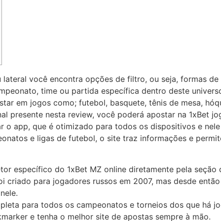
lateral você encontra opções de filtro, ou seja, formas d
peonato, time ou partida específica dentro deste universo 
tar em jogos como; futebol, basquete, tênis de mesa, hóqu
l presente nesta review, você poderá apostar na 1xBet jog
ar o app, que é otimizado para todos os dispositivos e ne
natos e ligas de futebol, o site traz informações e permit
tor específico do 1xBet MZ online diretamente pela seção d
 foi criado para jogadores russos em 2007, mas desde então
nele.
mpleta para todos os campeonatos e torneios dos que há j
kmarker e tenha o melhor site de apostas sempre à mão.