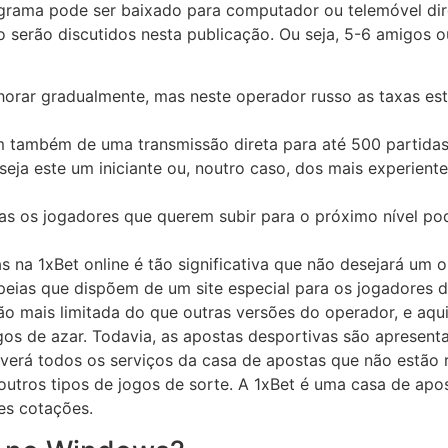
grama pode ser baixado para computador ou telemóvel diret
o serão discutidos nesta publicação. Ou seja, 5-6 amigos 
horar gradualmente, mas neste operador russo as taxas es
 também de uma transmissão direta para até 500 partidas 
, seja este um iniciante ou, noutro caso, dos mais experi
 mas os jogadores que querem subir para o próximo nível 
 na 1xBet online é tão significativa que não desejará um o
peias que dispõem de um site especial para os jogadores
 mais limitada do que outras versões do operador, e aqui
gos de azar. Todavia, as apostas desportivas são apresent
verá todos os serviços da casa de apostas que não estão r
 outros tipos de jogos de sorte. A 1xBet é uma casa de a
es cotações.