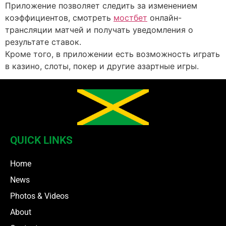
Приложение позволяет следить за изменением
коэффициентов, смотреть
мостбет
онлайн-
трансляции матчей и получать уведомления о
результате ставок.
Кроме того, в приложении есть возможность играть
в казино, слоты, покер и другие азартные игры.
QUICK LINKS
Home
News
Photos & Videos
About