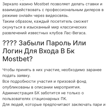
Зеркало казино Mostbet позволяет делать ставки и
взаимодействовать с профессиональным дилеров в
режиме онлайн через видеосвязь.
Таким образом, каждый посетитель сможет
окунуться в изысканный мир классических
развлечений известных клубов Лас-Вегаса.
???? Забыли Пароль Или
Логин Для Входа В Бк
Mostbet?
Чтобы принять в них участие, необходимо заранее
подать заявку.
Все подробности участия и призовой фонд
опубликованы в описании мероприятия.
Администрация БК заботится не только о
пользователях стационарных ПК.
Для людей, которые предпочитают заключать пари и