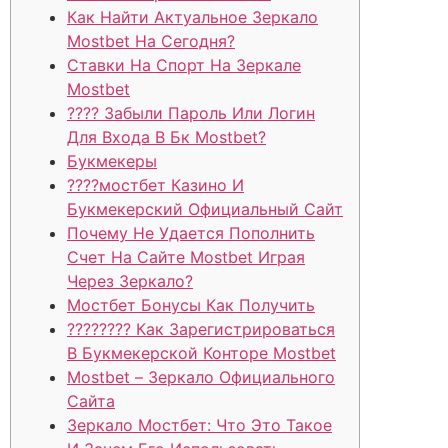
Как Найти Актуальное Зеркало
Mostbet На Сегодня?
Ставки На Спорт На Зеркале
Mostbet
???? Забыли Пароль Или Логин
Для Входа В Бк Mostbet?
Букмекеры
????мостбет Казино И
Букмекерский Официальный Сайт
Почему Не Удается Пополнить
Счет На Сайте Mostbet Играя
Через Зеркало?
Мостбет Бонусы Как Получить
????‍???? Как Зарегистрироваться
В Букмекерской Конторе Mostbet
Mostbet – Зеркало Официального
Сайта
Зеркало Мостбет: Что Это Такое