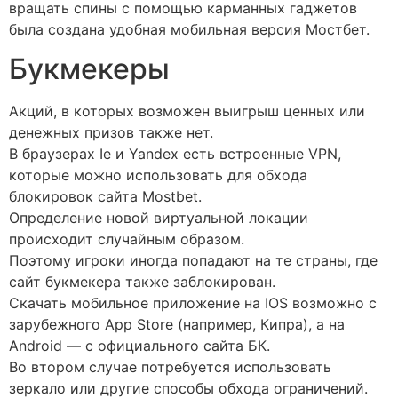
вращать спины с помощью карманных гаджетов
была создана удобная мобильная версия Мостбет.
Букмекеры
Акций, в которых возможен выигрыш ценных или
денежных призов также нет.
В браузерах Ie и Yandex есть встроенные VPN,
которые можно использовать для обхода
блокировок сайта Mostbet.
Определение новой виртуальной локации
происходит случайным образом.
Поэтому игроки иногда попадают на те страны, где
сайт букмекера также заблокирован.
Скачать мобильное приложение на IOS возможно с
зарубежного App Store (например, Кипра), а на
Android — с официального сайта БК.
Во втором случае потребуется использовать
зеркало или другие способы обхода ограничений.