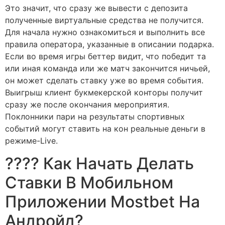
Это значит, что сразу же вывести с депозита
полученные виртуальные средства не получится.
Для начала нужно ознакомиться и выполнить все
правила оператора, указанные в описании подарка.
Если во время игры беттер видит, что победит та
или иная команда или же матч закончится ничьей,
он может сделать ставку уже во время события.
Выигрыш клиент букмекерской конторы получит
сразу же после окончания мероприятия.
Поклонники пари на результаты спортивных
событий могут ставить на кон реальные деньги в
режиме-Live.
???? Как Начать Делать
Ставки В Мобильном
Приложении Mostbet На
Андройд?