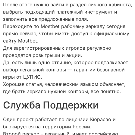
После этого нужно зайти в раздел личного кабинета,
выбрать подходящий платежный инструмент и
заполнить все предложенные поля.
Переходите по Mostbet рабочему зеркалу сегодня
прямо сейчас, чтобы иметь доступ к официальному
сайту Mostbet.
Для зарегистрированных игроков регулярно
проводятся розыгрыши и акции.
Да, есть лишь одно отличие, которое подталкивает
выбор легальной конторы — гарантии безопасной
игры от ЦУПИС.
Хорошая статья, человеческим языком объясняет,
где брать зеркало нужной конторы, всё понятно.
Служба Поддержки
Один проект работает по лицензии Кюрасао и
блокируется на территории России.
Второй ресурс – легальный, имеет российскую