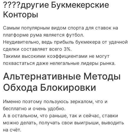
????другие Букмекерские
Конторы
Самым популярным видом спорта для ставок на
платформе рума является футбол.
Неудивительно, ведь прибыль букмекера от удачной
сделки составляет всего 3%.
Такими высокими коэффициентами не могут
похвастаться даже нелегальные лидеры рынка.
Альтернативные Методы
Обхода Блокировки
Именно поэтому пользуюсь зеркалом, что и
бесплатно и очень удобно.
А в остальном, что раньше, так и сейчас, ставки
можно делать, получать свои выигрыши, выводить
на счёт.