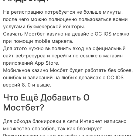
На регистрацию потребуется не больше минуты,
после чего можно полноценно пользоваться всеми
услугами букмекерской конторы.
Скачать Мостбет казино на девайс с ОС IOS можно
при помощи mobile маркета.
Для этого нужно выполнить вход на официальный
сайт веб-ресурса и перейти по ссылке в магазин
приложений App Store.
Мобильное казино Мосбет будет работать без сбоев,
ошибок и зависаний на любых девайсах с ОС IOS
версий 8. 0 и выше.
Что Ещё Добавить О
Мостбет?
Для обхода блокировки в сети Интернет написано
множество способов, так как блокирует
Роскомнадзор не только сайты с азартными играми