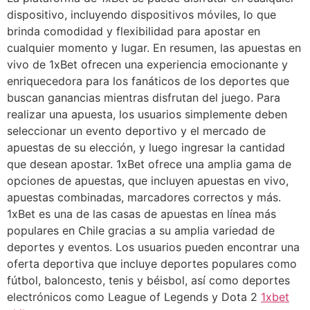
dispositivo, incluyendo dispositivos móviles, lo que
brinda comodidad y flexibilidad para apostar en
cualquier momento y lugar. En resumen, las apuestas en
vivo de 1xBet ofrecen una experiencia emocionante y
enriquecedora para los fanáticos de los deportes que
buscan ganancias mientras disfrutan del juego. Para
realizar una apuesta, los usuarios simplemente deben
seleccionar un evento deportivo y el mercado de
apuestas de su elección, y luego ingresar la cantidad
que desean apostar. 1xBet ofrece una amplia gama de
opciones de apuestas, que incluyen apuestas en vivo,
apuestas combinadas, marcadores correctos y más.
1xBet es una de las casas de apuestas en línea más
populares en Chile gracias a su amplia variedad de
deportes y eventos. Los usuarios pueden encontrar una
oferta deportiva que incluye deportes populares como
fútbol, baloncesto, tenis y béisbol, así como deportes
electrónicos como League of Legends y Dota 2
1xbet