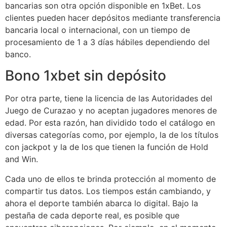
bancarias son otra opción disponible en 1xBet. Los
clientes pueden hacer depósitos mediante transferencia
bancaria local o internacional, con un tiempo de
procesamiento de 1 a 3 días hábiles dependiendo del
banco.
Bono 1xbet sin depósito
Por otra parte, tiene la licencia de las Autoridades del
Juego de Curazao y no aceptan jugadores menores de
edad. Por esta razón, han dividido todo el catálogo en
diversas categorías como, por ejemplo, la de los títulos
con jackpot y la de los que tienen la función de Hold
and Win.
Cada uno de ellos te brinda protección al momento de
compartir tus datos. Los tiempos están cambiando, y
ahora el deporte también abarca lo digital. Bajo la
pestaña de cada deporte real, es posible que