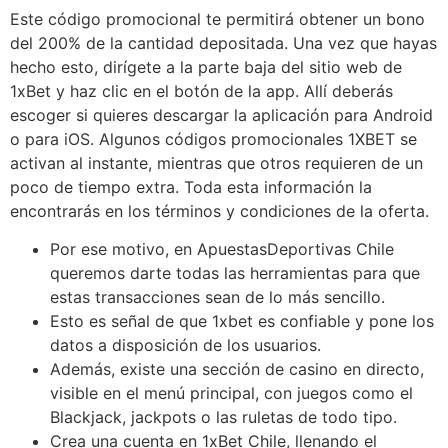
Este código promocional te permitirá obtener un bono
del 200% de la cantidad depositada. Una vez que hayas
hecho esto, dirígete a la parte baja del sitio web de
1xBet y haz clic en el botón de la app. Allí deberás
escoger si quieres descargar la aplicación para Android
o para iOS. Algunos códigos promocionales 1XBET se
activan al instante, mientras que otros requieren de un
poco de tiempo extra. Toda esta información la
encontrarás en los términos y condiciones de la oferta.
Por ese motivo, en ApuestasDeportivas Chile
queremos darte todas las herramientas para que
estas transacciones sean de lo más sencillo.
Esto es señal de que 1xbet es confiable y pone los
datos a disposición de los usuarios.
Además, existe una sección de casino en directo,
visible en el menú principal, con juegos como el
Blackjack, jackpots o las ruletas de todo tipo.
Crea una cuenta en 1xBet Chile, llenando el