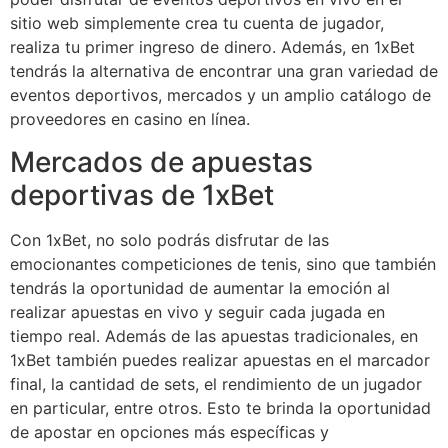
sitio web simplemente crea tu cuenta de jugador,
realiza tu primer ingreso de dinero. Además, en 1xBet
tendrás la alternativa de encontrar una gran variedad de
eventos deportivos, mercados y un amplio catálogo de
proveedores en casino en línea.
Mercados de apuestas
deportivas de 1xBet
Con 1xBet, no solo podrás disfrutar de las
emocionantes competiciones de tenis, sino que también
tendrás la oportunidad de aumentar la emoción al
realizar apuestas en vivo y seguir cada jugada en
tiempo real. Además de las apuestas tradicionales, en
1xBet también puedes realizar apuestas en el marcador
final, la cantidad de sets, el rendimiento de un jugador
en particular, entre otros. Esto te brinda la oportunidad
de apostar en opciones más específicas y