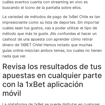
cuáles eventos cuenta con streaming en vivo es
buscando el ícono de la pantalla sobre ellos.
La variedad de métodos de pago de 1xBet Chile es tan
impresionante como su lista de deportes. Sin importar
cuáles sean tus gustos, vas a poder utilizar el tipo de
método que más te guste. ¡No confundas el hacer un
cashout de una apuesta con aprender cómo retirar
dinero de 1XBET Chile! Hemos notado que muchas
guías online mezclan ambos temas, los cuales no tienen
nada que ver.
Revisa los resultados de tus
apuestas en cualquier parte
con la 1xBet aplicación
móvil
La plataforma de 1xBet se puede disfrutar en cualquier