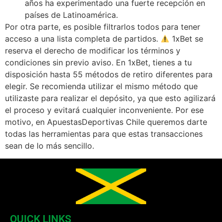
años ha experimentado una fuerte recepción en
países de Latinoamérica.
Por otra parte, es posible filtrarlos todos para tener
acceso a una lista completa de partidos.
1xBet se
reserva el derecho de modificar los términos y
condiciones sin previo aviso. En 1xBet, tienes a tu
disposición hasta 55 métodos de retiro diferentes para
elegir. Se recomienda utilizar el mismo método que
utilizaste para realizar el depósito, ya que esto agilizará
el proceso y evitará cualquier inconveniente. Por ese
motivo, en ApuestasDeportivas Chile queremos darte
todas las herramientas para que estas transacciones
sean de lo más sencillo.
QUICK LINKS