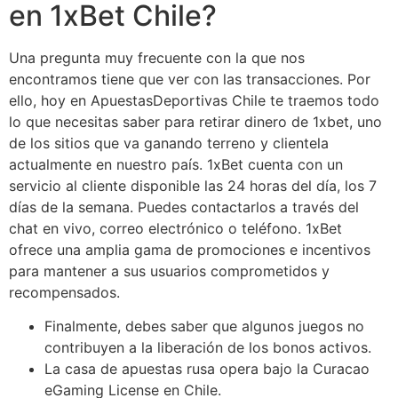
en 1xBet Chile?
Una pregunta muy frecuente con la que nos
encontramos tiene que ver con las transacciones. Por
ello, hoy en ApuestasDeportivas Chile te traemos todo
lo que necesitas saber para retirar dinero de 1xbet, uno
de los sitios que va ganando terreno y clientela
actualmente en nuestro país. 1xBet cuenta con un
servicio al cliente disponible las 24 horas del día, los 7
días de la semana. Puedes contactarlos a través del
chat en vivo, correo electrónico o teléfono. 1xBet
ofrece una amplia gama de promociones e incentivos
para mantener a sus usuarios comprometidos y
recompensados.
Finalmente, debes saber que algunos juegos no
contribuyen a la liberación de los bonos activos.
La casa de apuestas rusa opera bajo la Curacao
eGaming License en Chile.