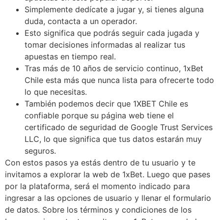
Simplemente dedícate a jugar y, si tienes alguna
duda, contacta a un operador.
Esto significa que podrás seguir cada jugada y
tomar decisiones informadas al realizar tus
apuestas en tiempo real.
Tras más de 10 años de servicio continuo, 1xBet
Chile esta más que nunca lista para ofrecerte todo
lo que necesitas.
También podemos decir que 1XBET Chile es
confiable porque su página web tiene el
certificado de seguridad de Google Trust Services
LLC, lo que significa que tus datos estarán muy
seguros.
Con estos pasos ya estás dentro de tu usuario y te
invitamos a explorar la web de 1xBet. Luego que pases
por la plataforma, será el momento indicado para
ingresar a las opciones de usuario y llenar el formulario
de datos. Sobre los términos y condiciones de los