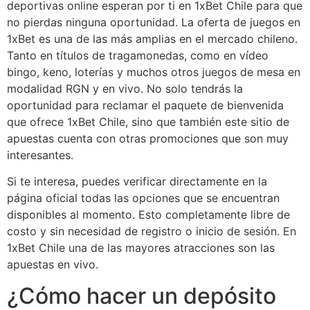
deportivas online esperan por ti en 1xBet Chile para que
no pierdas ninguna oportunidad. La oferta de juegos en
1xBet es una de las más amplias en el mercado chileno.
Tanto en títulos de tragamonedas, como en vídeo
bingo, keno, loterías y muchos otros juegos de mesa en
modalidad RGN y en vivo. No solo tendrás la
oportunidad para reclamar el paquete de bienvenida
que ofrece 1xBet Chile, sino que también este sitio de
apuestas cuenta con otras promociones que son muy
interesantes.
Si te interesa, puedes verificar directamente en la
página oficial todas las opciones que se encuentran
disponibles al momento. Esto completamente libre de
costo y sin necesidad de registro o inicio de sesión. En
1xBet Chile una de las mayores atracciones son las
apuestas en vivo.
¿Cómo hacer un depósito