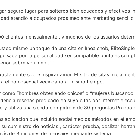
r seguro lugar para solteros bien educados y efectivos inte
ealidad atendió a ocupados pros mediante marketing sencill
000 clientes mensualmente , y muchos de los usuarios dete
ed mismo un toque de una cita en línea snob, EliteSingles 
pulsada por la personalidad ser compatible puntajes cumpli
perior sobre volumen .
tamente sobre inspirar amor. El sitio de citas inicialment
a el homosexual vecindario al mismo tiempo.
como “hombres obteniendo chicos” o “mujeres buscando mu
cidencia reseñas predicado en suyo citas por Internet elecc
y utiliza una siendo compatible de 80 preguntas Prueba p
s aplicación que incluido social medios métodos en el em
 suministro de noticias , carácter prueba, deslizar herram
más de 3 millones de mensajes mediante sistema.