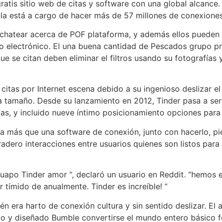
tis sitio web de citas y software con una global alcance.
la está a cargo de hacer más de 57 millones de conexione
do chatear acerca de POF plataforma, y además ellos puede
eo electrónico. El una buena cantidad de Pescados grupo pro
e se citan deben eliminar el filtros usando su fotografías y
 citas por Internet escena debido a su ingenioso deslizar e
a tamaño. Desde su lanzamiento en 2012, Tinder pasa a se
as, y incluido nueve íntimo posicionamiento opciones para 
 más que una software de conexión, junto con hacerlo, p
adero interacciones entre usuarios quienes son listos para 
uapo Tinder amor “, declaró un usuario en Reddit. “hemos 
 tímido de anualmente. Tinder es increíble! “
 era harto de conexión cultura y sin sentido deslizar. El an
 y diseñado Bumble convertirse el mundo entero básico fem