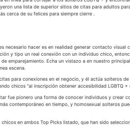
uyeron una lista de superior sitios de citas para adultos p
s cerca de su felices para siempre cierre .
es necesario hacer es en realidad generar contacto visual 
ción y tipo un real conexión con un individuo chico, enton
 gay de emparejamiento. Echa un vistazo a en nuestro princi
ínea escena.
 citas para conexiones en el negocio, y él actúa solteros d
ndo chicos “al inscripción obtener accesibilidad LGBTQ + c
r fue pionero una forma de conocer individuos y crear co
más contemporáneo en tiempo, y homosexual solteros puede
ay chicos en ambos Top Picks listado, que han sido selecci