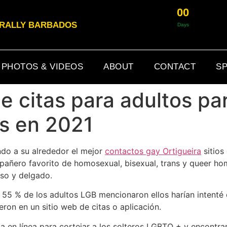
0
0
& RALLY BARBADOS
Days
PHOTOS & VIDEOS
ABOUT
CONTACT
SP
de citas para adultos p
es en 2021
ndo a su alrededor el mejor
contactos gay Ortigueira
sitios
mpañero favorito de homosexual, bisexual, trans y queer h
eso y delgado.
5 % de los adultos LGB mencionaron ellos harían intenté cit
ron en un sitio web de citas o aplicación.
ita en línea para cortejar a los solteros LGBTQ + y encont