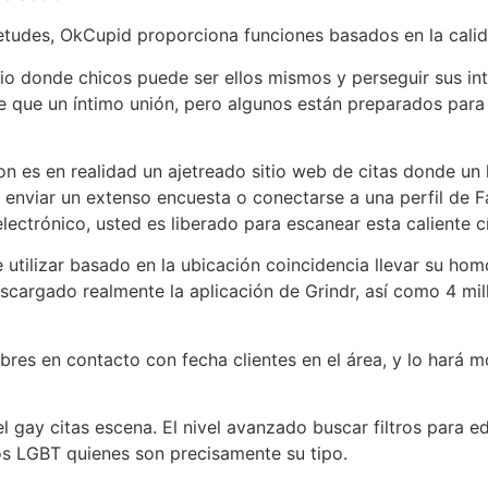
etudes, OkCupid proporciona funciones basados ​​en la cali
io donde chicos puede ser ellos mismos y perseguir sus in
 que un íntimo unión, pero algunos están preparados para 
n es en realidad un ajetreado sitio web de citas donde u
o enviar un extenso encuesta o conectarse a una perfil de
lectrónico, usted es liberado para escanear esta caliente cí
 utilizar basado en la ubicación coincidencia llevar su h
argado realmente la aplicación de Grindr, así como 4 mill
es en contacto con fecha clientes en el área, y lo hará m
 gay citas escena. El nivel avanzado buscar filtros para ed
os LGBT quienes son precisamente su tipo.