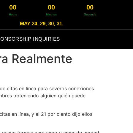
0
0
0
0
0
0
Hours
Minutes
Seconds
MAY 24, 29, 30, 31.
ONSORSHIP INQUIRIES
ara Realmente
 de citas en línea para severos conexiones.
ombres obteniendo alguien quién puede
as en línea, y el 21 por ciento dijo ellos
rar nuevo formas para amor y amor de verdad.