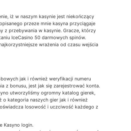
nie, iż w naszym kasynie jest niekończący
a opisanego przeze mnie kasyna przyciągaje
y z przebywania w kasynie. Gracze, którzy
taniu IceCasino 50 darmowych spinów.
ajkorzystniejsze wrażenia od czasu wejścia
owych jak i również weryfikacji numeru
z bonusu, jest jak się zarejestrować konta.
syno utworzyliśmy ogromny katalog gierek,
 o kategoria naszych gier jak i również
 poświadcza losowość i uczciwość każdego z
e Kasyno login.