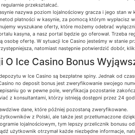
regularnie przekształcać.
synie nazywa poziom lojalnościowy gracza i jego stan w k
metod płatności w kasynie, za pomocą którym wypłacisz w
ujemy wyszukane oferty, które możemy odebrać wyłącznie
rtalu kasyna, a nasz portal będzie go oferował. Trzeba reg
ą osobę ofertę. W sytuacji Ice Casino jesteśmy w stanie 
zystępniejsza, natomiast następnie potwierdzić dobór, kli
ji O Ice Casino Bonus Wyjąw
pozytu w Ice Casino są bezpłatne spiny. Jednak od czas
Casino no deposit bonus jest zweryfikowanie swojego num
pisaniu go w pewne pole, weryfikacja pozostanie zakończ
ć z konsultantami, którzy istnieją dostępni przez 24 god
awdziwe dane, które później pozostaną zweryfikowane.
użytkowników z Polski, ale także jest przetłumaczone dzięki
gramie lojalnościowym, tym lepszy przelicznik bonusu od
bądź użytkownik otrzymał każde niezbędne informacje, n