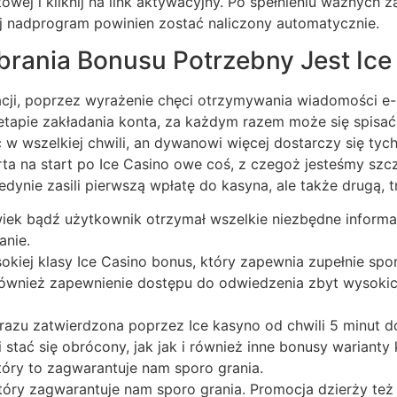
wej i kliknij na link aktywacyjny. Po spełnieniu ważnych za
ój nadprogram powinien zostać naliczony automatycznie.
rania Bonusu Potrzebny Jest Ice
stracji, poprzez wyrażenie chęci otrzymywania wiadomości 
a etapie zakładania konta, za każdym razem może się spis
 wszelkiej chwili, an dywanowi więcej dostarczy się tych
ta na start po Ice Casino owe coś, z czegoż jesteśmy szc
edynie zasili pierwszą wpłatę do kasyna, ale także drugą, t
wiek bądź użytkownik otrzymał wszelkie niezbędne inform
anie.
iej klasy Ice Casino bonus, który zapewnia zupełnie spor
 również zapewnienie dostępu do odwiedzenia zbyt wysoki
razu zatwierdzona poprzez Ice kasyno od chwili 5 minut d
 stać się obrócony, jak jak i również inne bonusy wariant
tóry to zagwarantuje nam sporo grania.
tóry zagwarantuje nam sporo grania. Promocja dzierży też