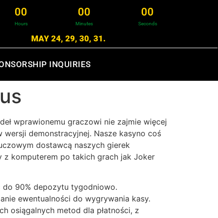
0
0
0
0
0
0
Hours
Minutes
Seconds
MAY 24, 29, 30, 31.
ONSORSHIP INQUIRIES
nus
ródeł wprawionemu graczowi nie zajmie więcej
 w wersji demonstracyjnej. Nasze kasyno coś
 Kluczowym dostawcą naszych gierek
 z komputerem po takich grach jak Joker
ć do 90% depozytu tygodniowo.
szanie ewentualności do wygrywania kasy.
ich osiągalnych metod dla płatności, z