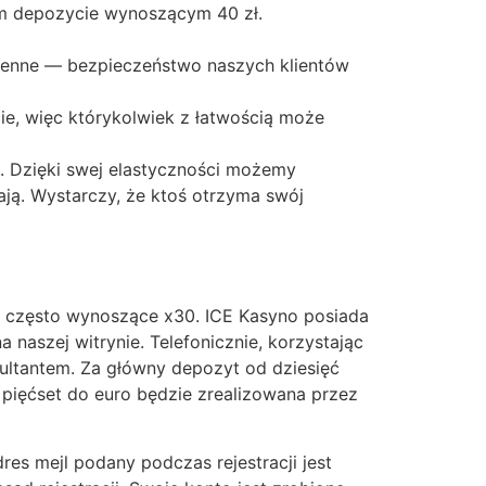
m depozycie wynoszącym 40 zł.
zmienne — bezpieczeństwo naszych klientów
cie, więc którykolwiek z łatwością może
t. Dzięki swej elastyczności możemy
ją. Wystarczy, że ktoś otrzyma swój
, często wynoszące x30. ICE Kasyno posiada
naszej witrynie. Telefonicznie, korzystając
ltantem. Za główny depozyt od dziesięć
ięćset do euro będzie zrealizowana przez
res mejl podany podczas rejestracji jest