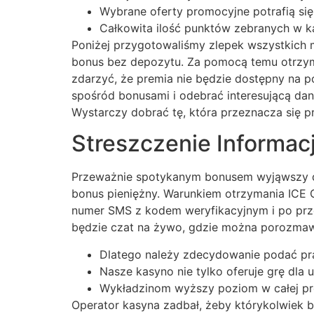
Wybrane oferty promocyjne potrafią się 
Całkowita ilość punktów zebranych w ka
Poniżej przygotowaliśmy zlepek wszystkich 
bonus bez depozytu. Za pomocą temu otrzym
zdarzyć, że premia nie będzie dostępny na po
spośród bonusami i odebrać interesującą dan
Wystarczy dobrać tę, która przeznacza się pr
Streszczenie Informac
Przeważnie spotykanym bonusem wyjąwszy de
bonus pieniężny. Warunkiem otrzymania ICE 
numer SMS z kodem weryfikacyjnym i po prze
będzie czat na żywo, gdzie można porozmawia
Dlatego należy zdecydowanie podać pr
Nasze kasyno nie tylko oferuje grę dla 
Wykładzinom wyższy poziom w całej pro
Operator kasyna zadbał, żeby którykolwiek 