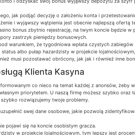
ć konto i odzyskać swój bonus wyjąwszy depozytu za szyfr
go, jak podjąć decyzję o założeniu konta i przetestowaniu
enie i wyjąwszy wątpienia jest obecnie najlepszą ofertą t
Casino bonus zbytnio rejestrację, na twym koncie będzie 
 spory zastrzyk pieniędzy bonusowych.
pod warunkiem, że tygodniowa wpłata czystych zabiegów n
status albo pułap hazardzisty w projekcie lojalnościowym,
nież musi pozostawać obrócony, jak jak i również inne bo
sługą Klienta Kasyna
formowanym co nieco na temat każdej z anonsów, żeby wybó
łasnym priorytetem. U naszą firmę możesz szybko oraz ła
, szybko rozwiązujemy twoje problemy.
 uzupełnić swej dane osobowe, jakie pozwolą zidentyfikow
e pojawi się na koncie osobistym gracza.
rdzisty w projekcie lojalnościowym, tym lepszy jest proce