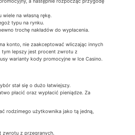
 promocyjny, a następnie rozpocząć przygodę
 wiele na własną rękę.
egoż typu na rynku.
w pewno trochę nakładów do wypłacenia.
a konto, nie zaakceptować wliczając innych
 tym lepszy jest procent zwrotu z
nusy warianty kody promocyjne w Ice Casino.
r stał się o dużo łatwiejszy.
two płacić oraz wypłacić pieniądze. Za
ać rodzimego użytkownika jako tą jedną,
nt zwrotu z przegranych.