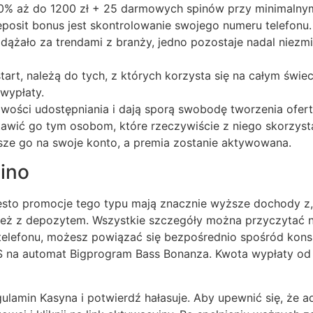
0% aż do 1200 zł + 25 darmowych spinów przy minimalny
posit bonus jest skontrolowanie swojego numeru telefonu.
 podążało za trendami z branży, jedno pozostaje nadal nie
tart, należą do tych, z których korzysta się na całym świe
wypłaty.
wości udostępniania i dają sporą swobodę tworzenia ofer
awić go tym osobom, które rzeczywiście z niego skorzysta
sze go na swoje konto, a premia zostanie aktywowana.
ino
ęsto promocje tego typu mają znacznie wyższe dochody z
ież z depozytem. Wszystkie szczegóły można przyczytać na 
efonu, możesz powiązać się bezpośrednio spośród konsu
 na automat Bigprogram Bass Bonanza. Kwota wypłaty od p
ulamin Kasyna i potwierdź hałasuje. Aby upewnić się, że ad