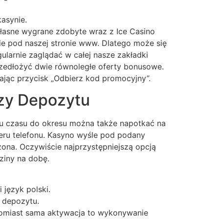
asynie.
łasne wygrane zdobyte wraz z Ice Casino
 pod naszej stronie www. Dlatego może się
ularnie zaglądać w całej nasze zakładki
przedłożyć dwie równoległe oferty bonusowe.
kając przycisk „Odbierz kod promocyjny”.
szy Depozytu
u czasu do okresu można także napotkać na
eru telefonu. Kasyno wyśle pod podany
ona. Oczywiście najprzystępniejszą opcją
ziny na dobę.
 język polski.
 depozytu.
atomiast sama aktywacja to wykonywanie