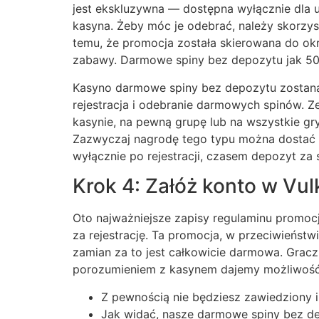
jest ekskluzywna — dostępna wyłącznie dla 
kasyna. Żeby móc je odebrać, należy skorzys
temu, że promocja została skierowana do ok
zabawy. Darmowe spiny bez depozytu jak 50 
Kasyno darmowe spiny bez depozytu zostaną p
rejestracja i odebranie darmowych spinów. 
kasynie, na pewną grupę lub na wszystkie gry
Zazwyczaj nagrodę tego typu można dostać 
wyłącznie po rejestracji, czasem depozyt z
Krok 4: Załóż konto w Vu
Oto najważniejsze zapisy regulaminu promo
za rejestrację. Ta promocja, w przeciwieństw
zamian za to jest całkowicie darmowa. Gracz 
porozumieniem z kasynem dajemy możliwość 
Z pewnością nie będziesz zawiedziony i
Jak widać, nasze darmowe spiny bez de