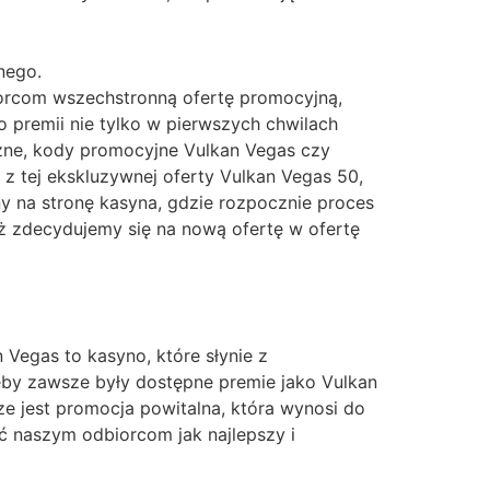
nego.
orcom wszechstronną ofertę promocyjną,
o premii nie tylko w pierwszych chwilach
ężne, kody promocyjne Vulkan Vegas czy
 z tej ekskluzywnej oferty Vulkan Vegas 50,
ny na stronę kasyna, gdzie rozpocznie proces
aż zdecydujemy się na nową ofertę w ofertę
 Vegas to kasyno, które słynie z
by zawsze były dostępne premie jako Vulkan
e jest promocja powitalna, która wynosi do
ć naszym odbiorcom jak najlepszy i