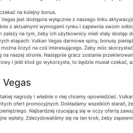
czekać na kolejny bonus.
Vegas jest dostępna wyłącznie z naszego linku aktywacyj
odnie z aktualnymi wymogami rynku i zapewnia swoim odbi
 zależy na tym, żeby ich użytkownicy mieli stały dostęp d
szych etapach. Vulkan Vegas darmowe spiny, bonusy pieni
e można liczyć na coś interesującego. Żeby móc skorzystać
ę na naszej stronie. Następnie gracz zostanie przekierowa
owy i jeśli ktoś go wykorzysta, to będzie musiał czekać, 
n Vegas
takiej nagrody i właśnie o niej chcemy opowiedzieć. Vulkan
tych ofert promocyjnych. Dokładamy wszelkich starań, że
eniężnego. Najbardziej rzucającą się w oczy ofertą zawsz
jne wpłaty. Zdecydowaliśmy się na ten krok, żeby zapewni