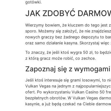
gotówki.
JAK ZDOBYĆ DARMOW
Wierzymy bowiem, że kluczem do tego jest za
sporo. Możemy się założyć, że nie znajdzies
nowych graczy bez żadnego depozytu to bar
oraz samo działanie kasyna. Skorzystaj więc 
To znaczy, że jeśli ktoś wygra 50 zł, to będ
z którą gracz może robić, co zechce.
Zapoznaj się z wymogami 
Jeśli ktoś interesuje się grami losowymi, to
Vulkan Vegas na jednym z najpopularniejszyc
ofert. Po wykorzystaniu Vulkan Casino 50 fr
bezpłatnych obrotów. W Vulkan Vegas darmowe
kasynie, a już będą czekać na Ciebie darmo