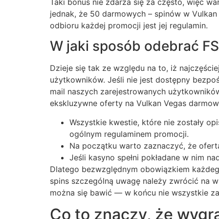
Taki bonus nie zdarza się za często, więc wa
jednak, że 50 darmowych – spinów w Vulkan 
odbioru każdej promocji jest jej regulamin.
W jaki sposób odebrać F
Dzieje się tak ze względu na to, iż najczęści
użytkowników. Jeśli nie jest dostępny bezpoś
mail naszych zarejestrowanych użytkowników
ekskluzywne oferty na Vulkan Vegas darmow
Wszystkie kwestie, które nie zostały o
ogólnym regulaminem promocji.
Na początku warto zaznaczyć, że ofert
Jeśli kasyno spełni pokładane w nim nad
Dlatego bezwzględnym obowiązkiem każdego g
spins szczególną uwagę należy zwrócić na w
można się bawić — w końcu nie wszystkie z
Co to znaczy, że wygr