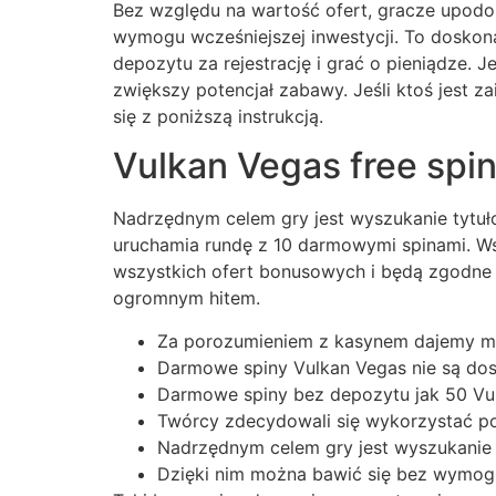
Bez względu na wartość ofert, gracze upodob
wymogu wcześniejszej inwestycji. To dosko
depozytu za rejestrację i grać o pieniądze. Je
zwiększy potencjał zabawy. Jeśli ktoś jest
się z poniższą instrukcją.
Vulkan Vegas free spi
Nadrzędnym celem gry jest wyszukanie tytułow
uruchamia rundę z 10 darmowymi spinami. Wsz
wszystkich ofert bonusowych i będą zgodne z
ogromnym hitem.
Za porozumieniem z kasynem dajemy mo
Darmowe spiny Vulkan Vegas nie są dos
Darmowe spiny bez depozytu jak 50 Vul
Twórcy zdecydowali się wykorzystać po
Nadrzędnym celem gry jest wyszukanie ty
Dzięki nim można bawić się bez wymogu 