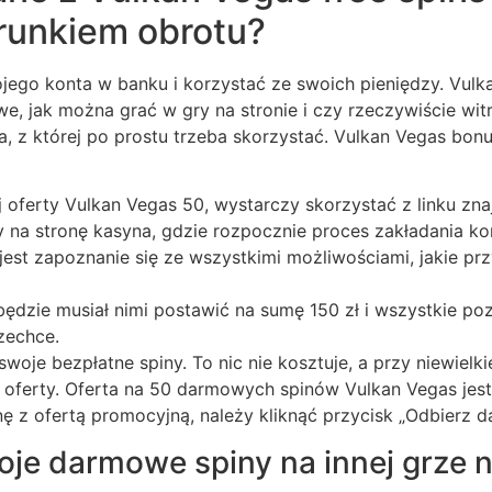
runkiem obrotu?
ego konta w banku i korzystać ze swoich pieniędzy. Vulka
e, jak można grać w gry na stronie i czy rzeczywiście wit
 z której po prostu trzeba skorzystać. Vulkan Vegas bonu
oferty Vulkan Vegas 50, wystarczy skorzystać z linku znaj
 na stronę kasyna, gdzie rozpocznie proces zakładania ko
st zapoznanie się ze wszystkimi możliwościami, jakie przy
o będzie musiał nimi postawić na sumę 150 zł i wszystkie p
zechce.
woje bezpłatne spiny. To nic nie kosztuje, a przy niewielki
 oferty. Oferta na 50 darmowych spinów Vulkan Vegas jest
nę z ofertą promocyjną, należy kliknąć przycisk „Odbierz 
e darmowe spiny na innej grze n