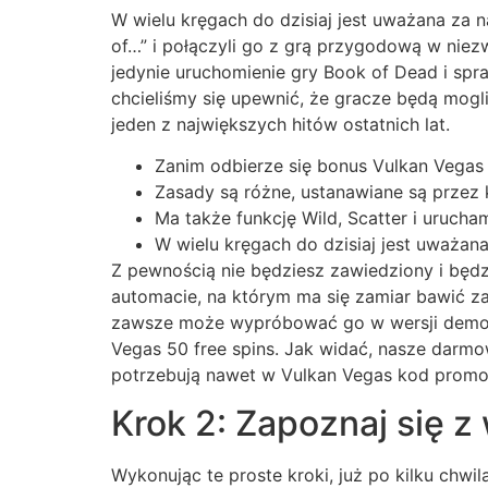
W wielu kręgach do dzisiaj jest uważana za
of…” i połączyli go z grą przygodową w niez
jedynie uruchomienie gry Book of Dead i spr
chcieliśmy się upewnić, że gracze będą mogli
jeden z największych hitów ostatnich lat.
Zanim odbierze się bonus Vulkan Vegas
Zasady są różne, ustanawiane są przez 
Ma także funkcję Wild, Scatter i uruch
W wielu kręgach do dzisiaj jest uważa
Z pewnością nie będziesz zawiedziony i będz
automacie, na którym ma się zamiar bawić za
zawsze może wypróbować go w wersji demonstr
Vegas 50 free spins. Jak widać, nasze darm
potrzebują nawet w Vulkan Vegas kod promo
Krok 2: Zapoznaj się 
Wykonując te proste kroki, już po kilku chw