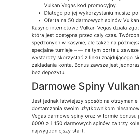
Vulkan Vegas kod promocyjny.
Dlatego po jej wykorzystaniu musisz po
Oferta na 50 darmowych spinów Vulkan 
Kasyno internetowe Vulkan Vegas działa zg
która jest dostępna przez cały czas. Twórcom
spędzonych w kasynie, ale także na później
specjalne turnieje – — na tym portalu zawsz
wystarczy skorzystać z linku znajdującego si
zakładania konta. Bonus zawsze jest jednoraz
bez depozytu.
Darmowe Spiny Vulka
Jest jednak łatwiejszy sposób na otrzymanie 
dostarczania swoim użytkownikom niesamowi
Vegas darmowe spiny oraz w formie bonusu pi
6000 zł i 150 darmowych spinów za trzy kole
najwygodniejszy start.