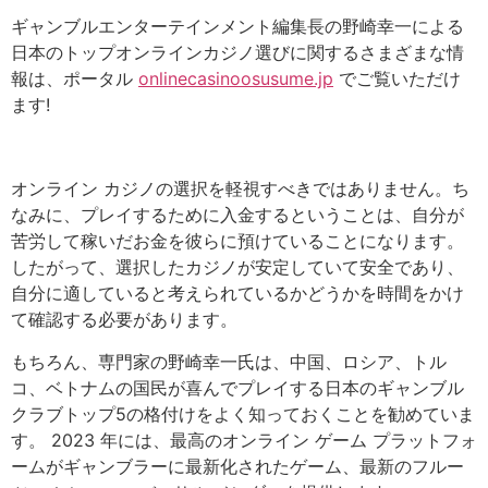
ギャンブルエンターテインメント編集長の野崎幸一による
日本のトップオンラインカジノ選びに関するさまざまな情
報は、ポータル
onlinecasinoosusume.jp
でご覧いただけ
ます!
オンライン カジノの選択を軽視すべきではありません。ち
なみに、プレイするために入金するということは、自分が
苦労して稼いだお金を彼らに預けていることになります。
したがって、選択したカジノが安定していて安全であり、
自分に適していると考えられているかどうかを時間をかけ
て確認する必要があります。
もちろん、専門家の野崎幸一氏は、中国、ロシア、トル
コ、ベトナムの国民が喜んでプレイする日本のギャンブル
クラブトップ5の格付けをよく知っておくことを勧めていま
す。 2023 年には、最高のオンライン ゲーム プラットフォ
ームがギャンブラーに最新化されたゲーム、最新のフルー