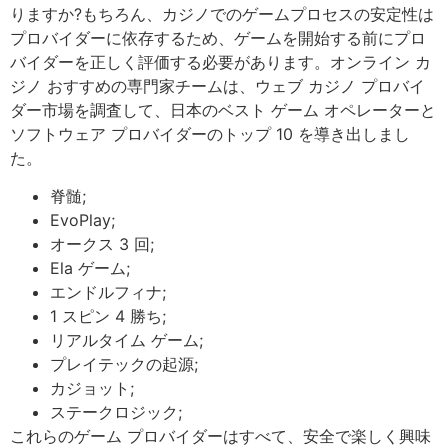
りますか?もちろん、カジノでのゲームプロセスの安定性は
プロバイダーに依存するため、ゲームを開始する前にプロ
バイダーを正しく評価する必要があります。オンライン カ
ジノ おすすめの専門家チームは、ウェブ カジノ プロバイ
ダー市場を調査して、日本のベスト ゲーム オペレーターと
ソフトウェア プロバイダーのトップ 10 を導き出しまし
た。
脊髄;
EvoPlay;
オークス 3 回;
Ela ゲーム;
エンドルフィナ;
1 スピン 4 勝ち;
リアルタイム ゲーム;
プレイテックの起源;
カジョット;
ステークロジック;
これらのゲーム プロバイダーはすべて、安全で楽しく興味