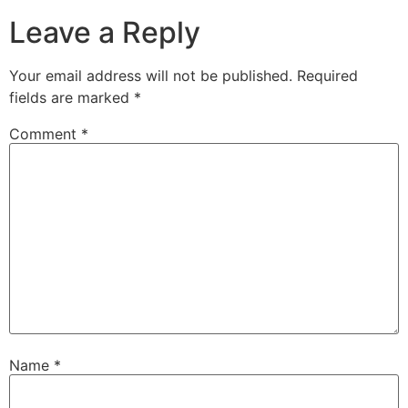
Leave a Reply
Your email address will not be published.
Required
fields are marked
*
Comment
*
Name
*