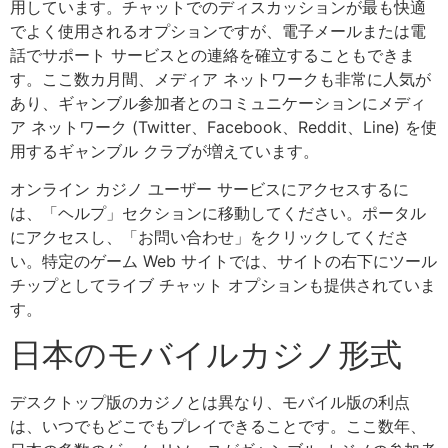
用しています。チャットでのディスカッションが最も快適
でよく使用されるオプションですが、電子メールまたは電
話でサポート サービスとの連絡を確立することもできま
す。ここ数カ月間、メディア ネットワークも非常に人気が
あり、ギャンブル参加者とのコミュニケーションにメディ
ア ネットワーク (Twitter、Facebook、Reddit、Line) を使
用するギャンブル クラブが増えています。
オンライン カジノ ユーザー サービスにアクセスするに
は、「ヘルプ」セクションに移動してください。ポータル
にアクセスし、「お問い合わせ」をクリックしてくださ
い。特定のゲーム Web サイトでは、サイトの右下にツール
チップとしてライブ チャット オプションも提供されていま
す。
日本のモバイルカジノ形式
デスクトップ版のカジノとは異なり、モバイル版の利点
は、いつでもどこでもプレイできることです。ここ数年、