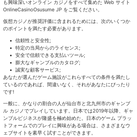
も興味深いオンライン カジノをすべて集めた Web サイト
OnlineCasinoOsusume JP をご覧ください。
仮想カジノが推奨評価に含まれるためには、次のいくつか
のポイントを満たす必要があります。
信頼性と安全性;
特定の当局からのライセンス;
安全で信頼できる支払いツール;
膨大なギャンブルのカタログ;
誠実な顧客サービス;
あなたが選んだゲーム施設がこれらすべての条件を満たし
ているのであれば、間違いなく、それがあなたにぴったり
です!
一般に、かなりの割合の人が仙台市と北九州市のギャンブ
ル カジノでプレイしています。日本では2019年以降、ギャ
ンブルビジネスが隆盛を極め始めた。日本のゲーム プラッ
トフォームでのプレイに興味がある場合は、さまざまなウ
ェブサイトを素早く試すことができます。