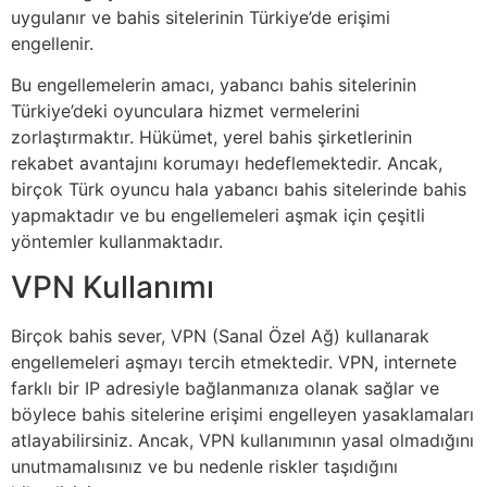
uygulanır ve bahis sitelerinin Türkiye’de erişimi
engellenir.
Bu engellemelerin amacı, yabancı bahis sitelerinin
Türkiye’deki oyunculara hizmet vermelerini
zorlaştırmaktır. Hükümet, yerel bahis şirketlerinin
rekabet avantajını korumayı hedeflemektedir. Ancak,
birçok Türk oyuncu hala yabancı bahis sitelerinde bahis
yapmaktadır ve bu engellemeleri aşmak için çeşitli
yöntemler kullanmaktadır.
VPN Kullanımı
Birçok bahis sever, VPN (Sanal Özel Ağ) kullanarak
engellemeleri aşmayı tercih etmektedir. VPN, internete
farklı bir IP adresiyle bağlanmanıza olanak sağlar ve
böylece bahis sitelerine erişimi engelleyen yasaklamaları
atlayabilirsiniz. Ancak, VPN kullanımının yasal olmadığını
unutmamalısınız ve bu nedenle riskler taşıdığını