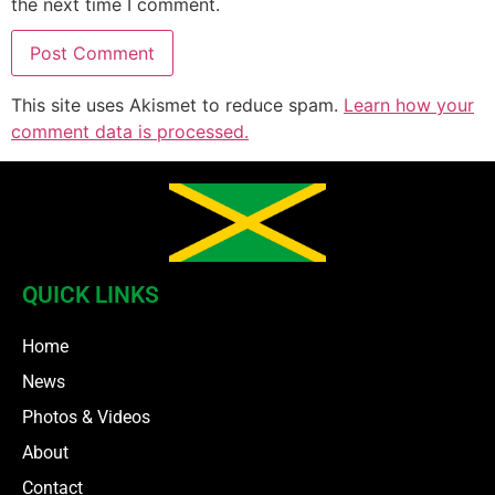
the next time I comment.
This site uses Akismet to reduce spam.
Learn how your
comment data is processed.
QUICK LINKS
Home
News
Photos & Videos
About
Contact