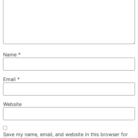
Name
*
Email
*
Website
Save my name, email, and website in this browser for