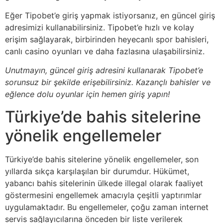
Eğer Tipobet’e giriş yapmak istiyorsanız, en güncel giriş
adresimizi kullanabilirsiniz. Tipobet’e hızlı ve kolay
erişim sağlayarak, birbirinden heyecanlı spor bahisleri,
canlı casino oyunları ve daha fazlasına ulaşabilirsiniz.
Unutmayın, güncel giriş adresini kullanarak Tipobet’e
sorunsuz bir şekilde erişebilirsiniz. Kazançlı bahisler ve
eğlence dolu oyunlar için hemen giriş yapın!
Türkiye’de bahis sitelerine
yönelik engellemeler
Türkiye’de bahis sitelerine yönelik engellemeler, son
yıllarda sıkça karşılaşılan bir durumdur. Hükümet,
yabancı bahis sitelerinin ülkede illegal olarak faaliyet
göstermesini engellemek amacıyla çeşitli yaptırımlar
uygulamaktadır. Bu engellemeler, çoğu zaman internet
servis sağlayıcılarına önceden bir liste verilerek