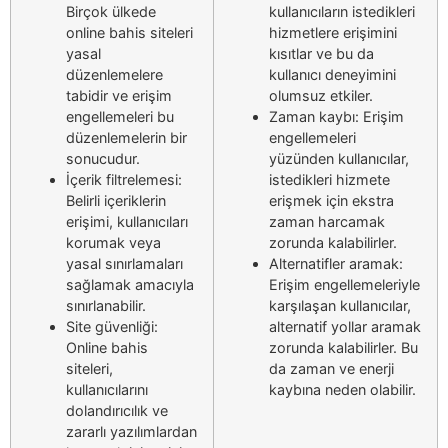
Birçok ülkede
kullanıcıların istedikleri
online bahis siteleri
hizmetlere erişimini
yasal
kısıtlar ve bu da
düzenlemelere
kullanıcı deneyimini
tabidir ve erişim
olumsuz etkiler.
engellemeleri bu
Zaman kaybı: Erişim
düzenlemelerin bir
engellemeleri
sonucudur.
yüzünden kullanıcılar,
İçerik filtrelemesi:
istedikleri hizmete
Belirli içeriklerin
erişmek için ekstra
erişimi, kullanıcıları
zaman harcamak
korumak veya
zorunda kalabilirler.
yasal sınırlamaları
Alternatifler aramak:
sağlamak amacıyla
Erişim engellemeleriyle
sınırlanabilir.
karşılaşan kullanıcılar,
Site güvenliği:
alternatif yollar aramak
Online bahis
zorunda kalabilirler. Bu
siteleri,
da zaman ve enerji
kullanıcılarını
kaybına neden olabilir.
dolandırıcılık ve
zararlı yazılımlardan