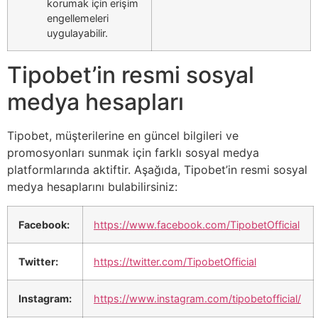
korumak için erişim
engellemeleri
uygulayabilir.
Tipobet’in resmi sosyal
medya hesapları
Tipobet, müşterilerine en güncel bilgileri ve
promosyonları sunmak için farklı sosyal medya
platformlarında aktiftir. Aşağıda, Tipobet’in resmi sosyal
medya hesaplarını bulabilirsiniz:
Facebook:
https://www.facebook.com/TipobetOfficial
Twitter:
https://twitter.com/TipobetOfficial
Instagram:
https://www.instagram.com/tipobetofficial/